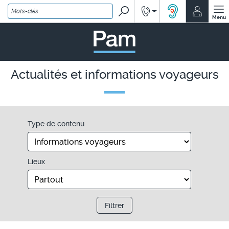
Rechercher
Renseignements
Mon co
ACCEO, solution
Menu
PAM - un service Île-de
Actualités et informations voyageurs
Type de contenu
Lieux
Filtrer