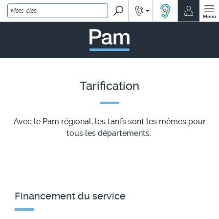
Rechercher
Renseignements
Mon co
ACCEO, solution
Menu
PAM - un service Île-de
Tarification
Avec le Pam régional, les tarifs sont les mêmes pour
tous les départements.
Financement du service