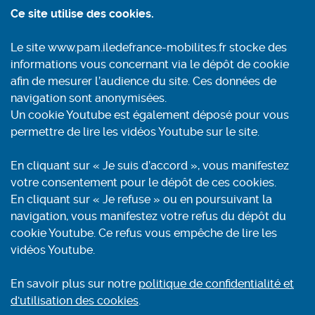
Ce site utilise des cookies.
Informez-vous
Le site www.pam.iledefrance-mobilites.fr stocke des
Contact
informations vous concernant via le dépôt de cookie
Conditions générales d'utilisation
afin de mesurer l’audience du site. Ces données de
Mentions légales
navigation sont anonymisées.
Aide et accessibilité
Un cookie Youtube est également déposé pour vous
Accessibilité : partiellement conforme
permettre de lire les vidéos Youtube sur le site.
Politique de confidentialité et cookies
Plan du site
En cliquant sur « Je suis d’accord », vous manifestez
Recherche
votre consentement pour le dépôt de ces cookies.
En cliquant sur « Je refuse » ou en poursuivant la
navigation, vous manifestez votre refus du dépôt du
Renseignements
cookie Youtube. Ce refus vous empêche de lire les
Pour plus d’informations par téléphone
vidéos Youtube.
0800 00 18 18
(Service & appel gratuits)
En savoir plus sur notre
politique de confidentialité et
Horaires : 7 h à 20 h
d'utilisation des cookies
.