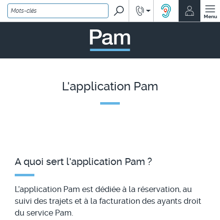
Rechercher
Renseignements
Mon co
ACCEO, solution
Menu
PAM - un service Île-de
L'application Pam
A quoi sert l'application Pam ?
L’application Pam est dédiée à la réservation, au
suivi des trajets et à la facturation des ayants droit
du service Pam.