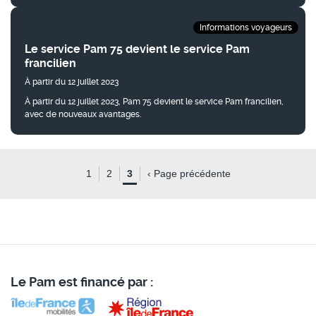
Informations voyageurs
Le service Pam 75 devient le service Pam
francilien
À partir du 12 juillet 2023
À partir du 12 juillet 2023, Pam 75 devient le service Pam francilien,
avec de nouveaux avantages.
Pagination
Page
1
Page
2
Page
3
‹
Page précédente
Le Pam est financé par :