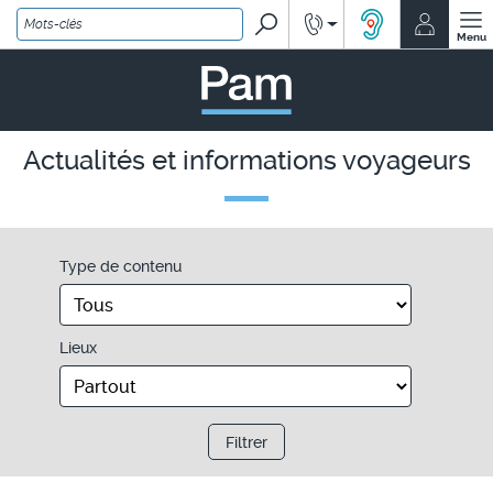
Rechercher
Renseignements
Mon co
ACCEO, solution
Menu
PAM - un service Île-de
Actualités et informations voyageurs
Type de contenu
Lieux
Filtrer